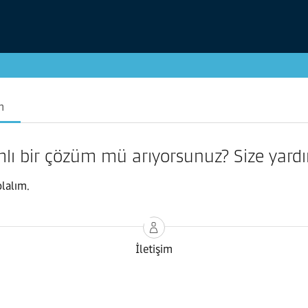
n
samlı bir çözüm mü arıyorsunuz? Size yard
olalım.
İletişim