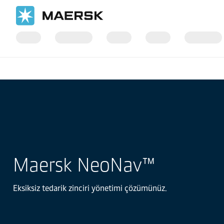
Ana Sayfa
Tedarik Zinciri ve Lojistik
NeoNav™
Maersk NeoNav™
Eksiksiz tedarik zinciri yönetimi çözümünüz.